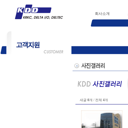
회사소개
새글
0
개 / 전체
4
개