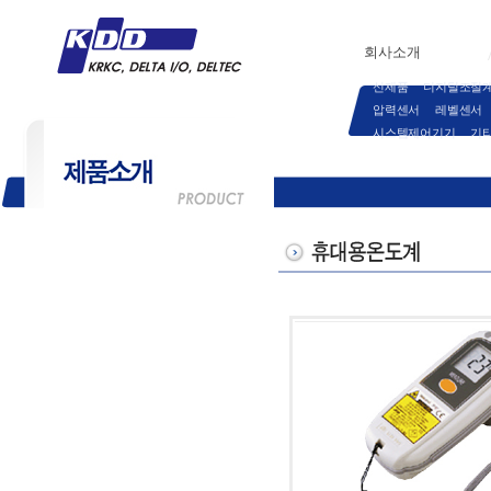
회사소개
신제품
디지털조절
압력센서
레벨센서
시스템제어기기
기